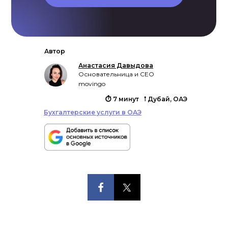
Автор
Анастасия Давыдова
Основательница и CEO
movingo
⏱ 7 минут
𖡡 Дубай, ОАЭ
Бухгалтерские услуги в ОАЭ