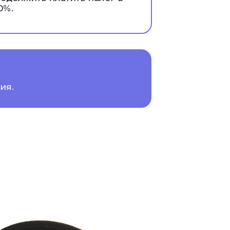
0%.
ия.