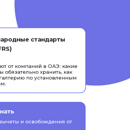
ародные стандарты
FRS)
ют от компаний в ОАЭ: какие
 обязательно хранить, как
хгалтерию по установленным
м.
знать
 вычеты и освобождения от