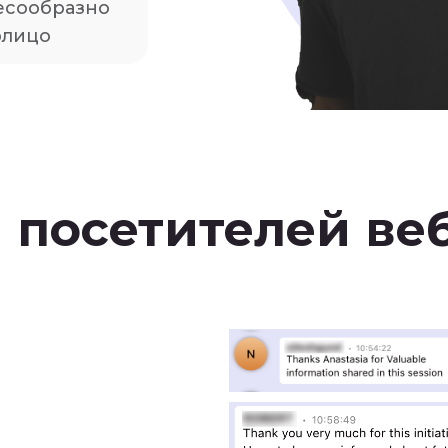
лесообразно
рлицо
 посетителей ве