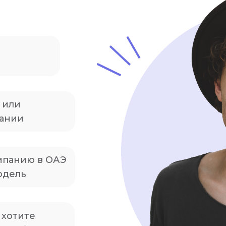
 или
пании
мпанию в ОАЭ
одель
 хотите