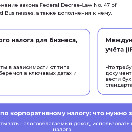
енение закона
Federal Decree-Law No. 47 of
d Businesses,
а также дополнения к нему.
го налога для бизнеса,
Междун
учёта (I
ты в зависимости от типа
Что требу
берёмся в ключевых датах и
документы
вести бу
стандарта
 по корпоративному налогу: что нужно 
тывать налогооблагаемый доход, использовать
налога.