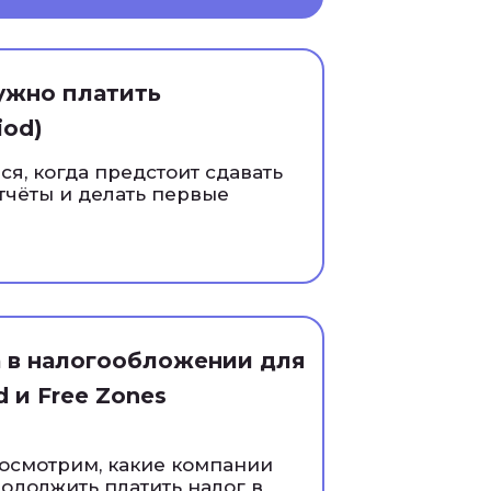
ужно платить
iod)
я, когда предстоит сдавать
тчёты и делать первые
 в налогообложении для
d и Free Zones
посмотрим, какие компании
одолжить платить налог в