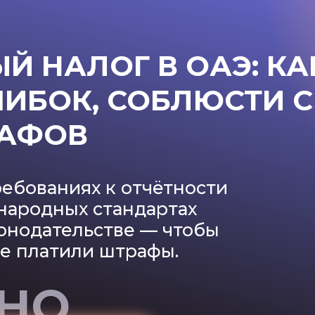
 НАЛОГ В ОАЭ: КА
ШИБОК, СОБЛЮСТИ С
РАФОВ
ебованиях к отчётности
народных стандартах
конодательстве — чтобы
не платили штрафы.
НО