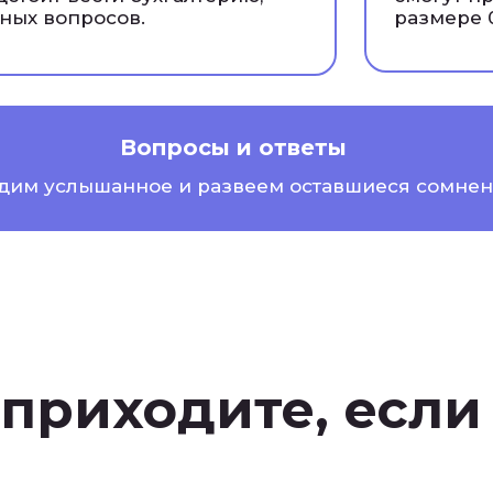
ных вопросов.
размере 
Вопросы и ответы
дим услышанное и развеем оставшиеся сомнен
приходите, если