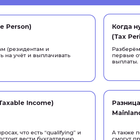
e Person)
Когда н
(Tax Per
м (резидентам и
Разберёмс
ь на учёт и выплачивать
первые о
выплаты.
Taxable Income)
Разница
Mainlan
осах, что есть “qualifying” и
А также 
едстоит вести бухгалтерию,
смогут пр