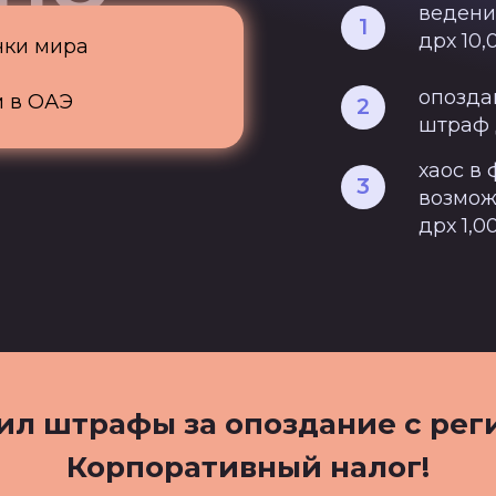
ведени
1
дрх 10,
чки мира
опоздан
м в ОАЭ
2
штраф 
хаос в
3
возмож
дрх 1,0
ил штрафы за опоздание с рег
Корпоративный налог!